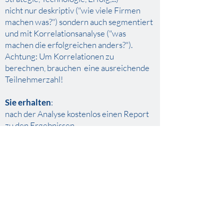
nicht nur deskriptiv ("wie viele Firmen
machen was?") sondern auch segmentiert
und mit Korrelationsanalyse ("was
machen die erfolgreichen anders?").
Achtung: Um Korrelationen zu
berechnen, brauchen eine ausreichende
Teilnehmerzahl!
Sie erhalten
:
nach der Analyse kostenlos einen Report
zu den Ergebnissen
dieser zeigt die Ergebnisse insgesamt und
nach Segmenten.
Die Analyse "was machen erfolgreiche
Firmen anders?" erläutern wir Ihnen
kostenlos in einem Videotelefonat
Unsere Zusage:
Wir gewinnen durch diese Studie